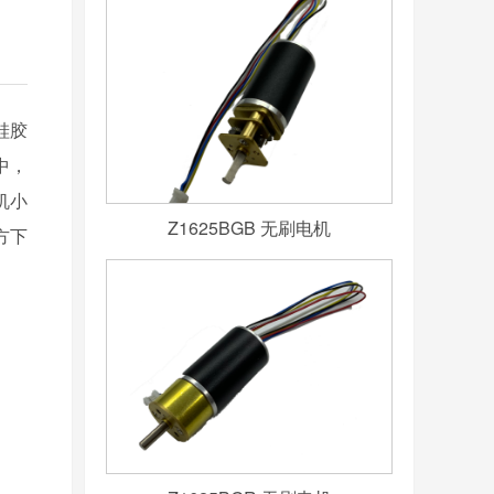
、硅胶
，
机小
Z1625BGB 无刷电机
方下