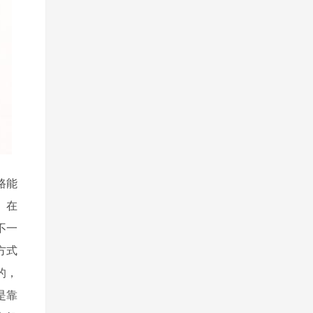
路能
 在
不一
方式
，
也是靠