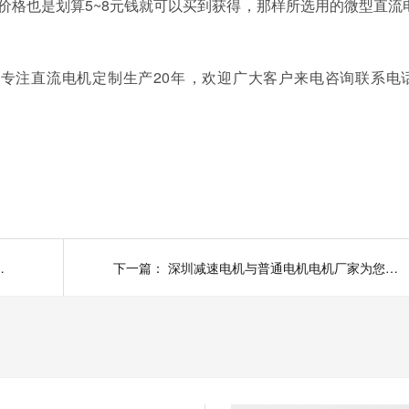
，价格也是划算5~8元钱就可以买到获得，那样所选用的微型直流
直流电机定制生产20年，欢迎广大客户来电咨询联系电话
关手续，微电机进口流程
下一篇：
深圳减速电机与普通电机电机厂家为您揭秘:香蕉视频久久下载减速箱与减速机有区别吗？