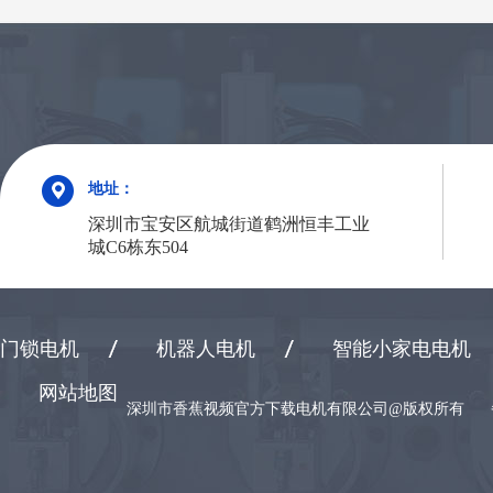
地址：
深圳市宝安区航城街道鹤洲恒丰工业
城C6栋东504
门锁电机
机器人电机
智能小家电电机
网站地图
深圳市香蕉视频官方下载电机有限公司@版权所有