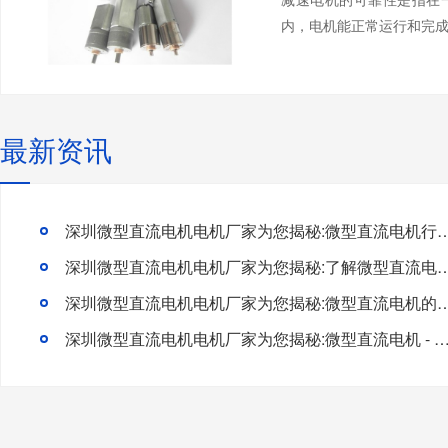
内，电机能正常运行和完成
最新资讯
深圳微型直流电机电机厂家为您揭秘:微型直流电机行
深圳微型直流电机电机厂家为您揭秘:了解微型直流电机的
深圳微型直流电机电机厂家为您揭秘:微型直流电
深圳微型直流电机电机厂家为您揭秘:微型直流电机 - 高效能