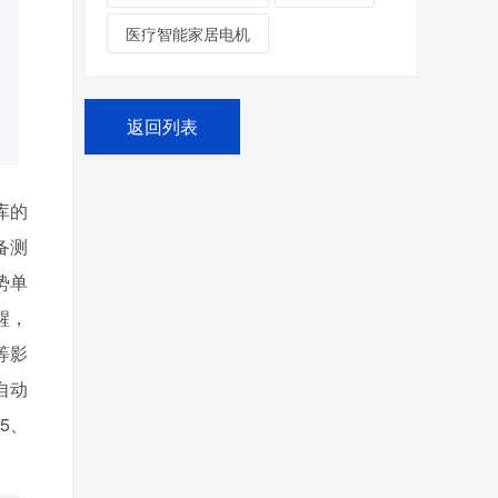
医疗智能家居电机
返回列表
库的
设备测
势单
，
等影
全自动
、