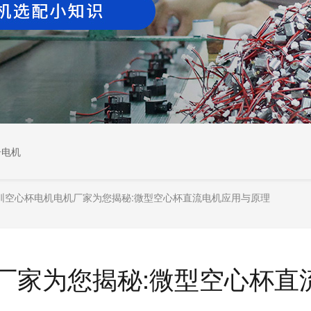
居电机
圳空心杯电机电机厂家为您揭秘:微型空心杯直流电机应用与原理
厂家为您揭秘:微型空心杯直