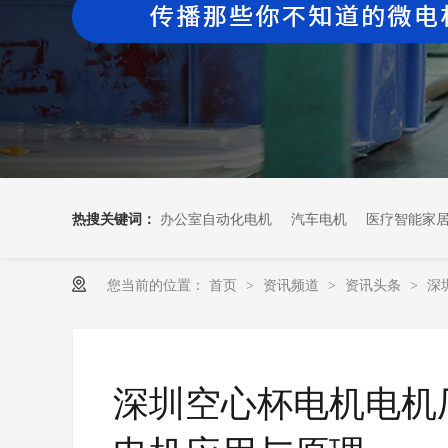
热搜关键词：
办公室自动化电机
汽车电机
医疗智能家
您当前的位置：
首页
资讯频道
资讯头条
深
>
>
>
深圳空心杯电机电机