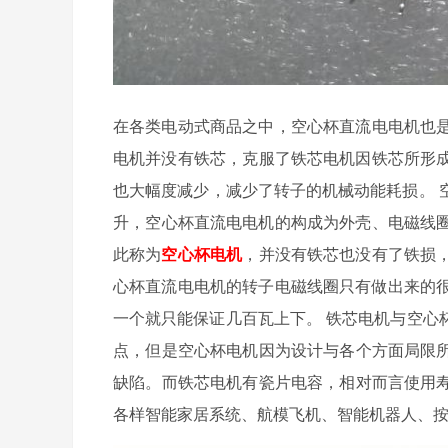
在各类电动式商品之中，空心杯直流电电机也是应
电机并没有铁芯，克服了铁芯电机因铁芯所形成
也大幅度减少，减少了转子的机械动能耗损
升，空心杯直流电电机的构成为外壳、电磁线圈
此称为
空心杯电机
，并没有铁芯也没有了铁损
心杯直流电电机的转子电磁线圈只有做出来的很薄
一个就只能保证几百瓦上下。 铁芯电机与空心杯
点，但是空心杯电机因为设计与各个方面局限所
缺陷。而铁芯电机有瓷片电容，相对而言使用
各样智能家居系统、航模飞机、智能机器人、按