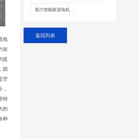
医疗智能家居电机
返回列表
流电
力矩
的提
，因
是空
，
等特
大的
各种