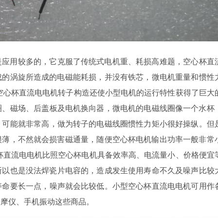
用较多的，它克服了传统式电机重、耗损高难题，空心杯直
的涡旋所造成的电磁能耗损，并没有铁芯，微电机重量和惯性
。 空心杯直流电电机转子构造还使小型电机的运行特性获得了巨大
、磁场、后盖板及电机换向器，微电机的电磁线圈像一个水杯
，可能就非常高，做为转子的电磁线圈惯性力矩小很好操纵。但
，不然就会损害磁通量，随便空心杯电机输出功率一般非常小
直流电电机比照空心杯电机具备效率高、电流量小、价格便宜
以也是没法焊瓷片电容的，造成发生使用寿命不久及噪声比较
寿命要长一点，噪声就会比较低。小型空心杯直流电电机可用作
摩仪、手机振动这些商品。