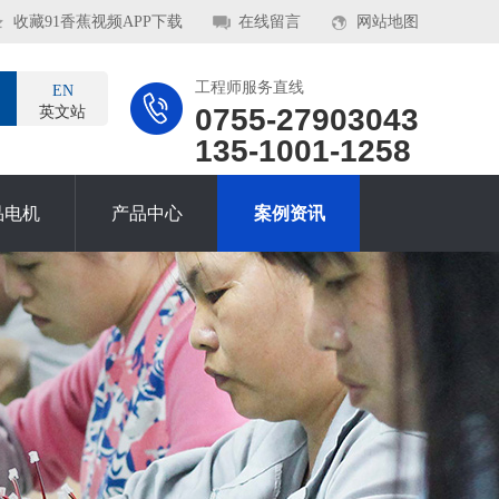
收藏91香蕉视频APP下载
在线留言
网站地图
工程师服务直线
EN
0755-27903043
英文站
135-1001-1258
品电机
产品中心
案例资讯