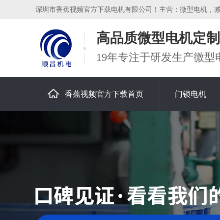
深圳市香蕉视频官方下载电机有限公司！主营：微型电机，减速
高品质微型电机定制
19年专注于研发生产微型
香蕉视频官方下载首页
门锁电机
关于香蕉视频官方下载