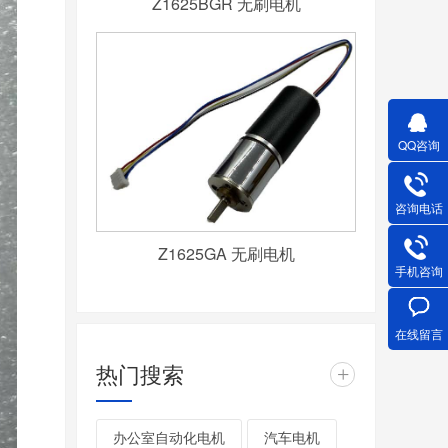
Z1625BGR 无刷电机
QQ咨询
咨询电话
Z1625GA 无刷电机
手机咨询
在线留言
热门搜索
+
办公室自动化电机
汽车电机