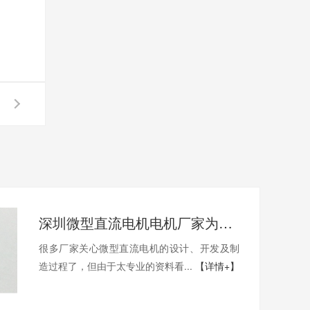
深圳微型直流电机电机厂家为您揭秘:了解微型直流电机的设计、开发及制造过程
很多厂家关心微型直流电机的设计、开发及制
造过程了，但由于太专业的资料看...
【详情+】