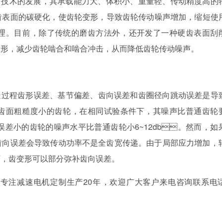
的发展，其承载能力大、体积小、重量轻、传动精度高
硬齿表面的碳硬化，使齿轮变形，导致齿轮传动噪声增加，缩短
细处理。目前，除了传统的磨齿方法外，还开发了一种硬齿表面刮
形，减少齿轮啮合和啮合冲击，从而降低齿轮传动噪声。
制造过程齿形误差、基节偏差、齿向误差和齿圈径向跳动误差是导
、齿面粗糙度小的齿轮，在相同试验条件下，其噪声比普通齿轮
误差小的齿轮的噪声水平比普通齿轮小6~12db。然而，如
。齿向误差会导致传动功率不是全齿宽传递。由于局部应力增加
，齿变形可以部分弥补齿向误差。
减速电机定制生产20年，欢迎广大客户来电咨询联系电话