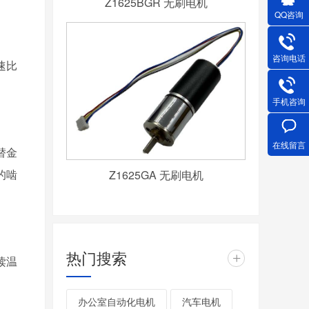
Z1625BGR 无刷电机
QQ咨询
咨询电话
减速比
手机咨询
在线留言
替金
的啮
Z1625GA 无刷电机
热门搜索
+
读温
办公室自动化电机
汽车电机