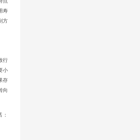
的特点
使用寿
削方
致行
要小
果存
，转向
：