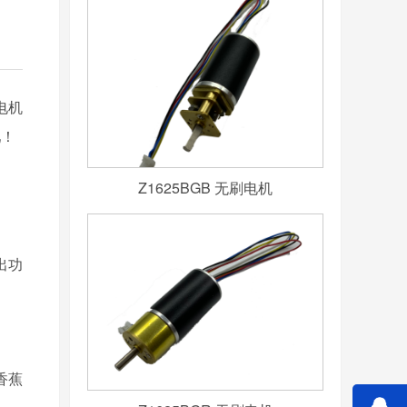
电机
！
Z1625BGB 无刷电机
出功
1香蕉