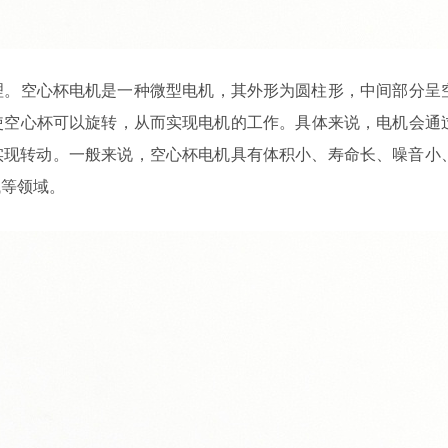
。空心杯电机是一种微型电机，其外形为圆柱形，中间部分呈
使空心杯可以旋转，从而实现电机的工作。具体来说，电机会通
。一般来说，空心杯电机具有体积小、寿命长、噪音小
等领域。