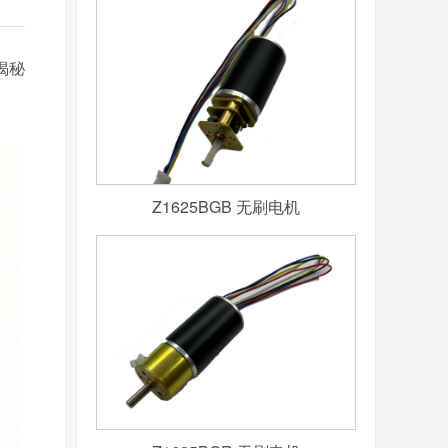
揭秘
Z1625BGB 无刷电机