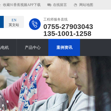
收藏91香蕉视频APP下载
在线留言
网站地图
工程师服务直线
EN
0755-27903043
英文站
135-1001-1258
品电机
产品中心
案例资讯