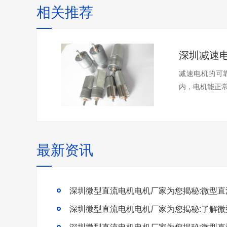
相关推荐
减速电机的可
内，电机能正
最新资讯