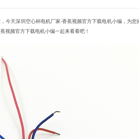
，今天深圳空心杯电机厂家-香蕉视频官方下载电机小编，为您
就跟香蕉视频官方下载电机小编一起来看看吧！