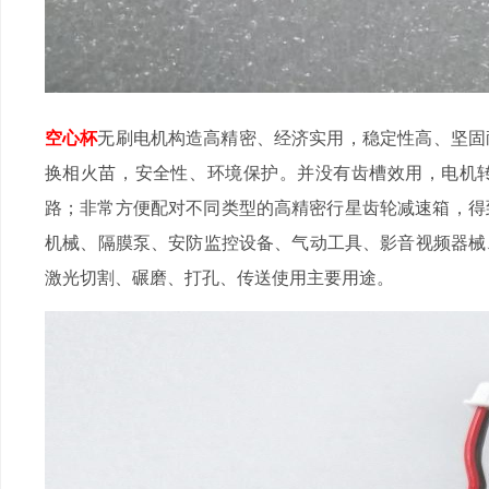
空心杯
无刷电机构造高精密、经济实用，稳定性高、坚固
换相火苗，安全性、环境保护。并没有齿槽效用，电
路；非常方便配对不同类型的高精密行星齿轮减速箱，
机械、隔膜泵、安防监控设备、气动工具、影音视频
激光切割、碾磨、打孔、传送使用主要用途。