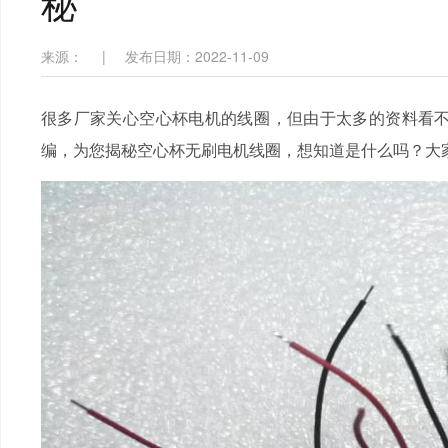
秘
来源：
|
发布日期：2022-11-09
很多厂家关心空心杯电机的线圈，但由于太多的资料看不懂
编，为您揭秘空心杯无刷电机线圈，想知道是什么吗