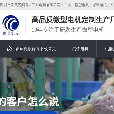
深圳市香蕉视频官方下载电机有限公司！主营：微型电机，减速电机，空心杯电
高品质微型电机定制生产
19年专注于研发生产微型电机
香蕉视频官方下载首页
门锁电机
机器
关于香蕉视频官方下载