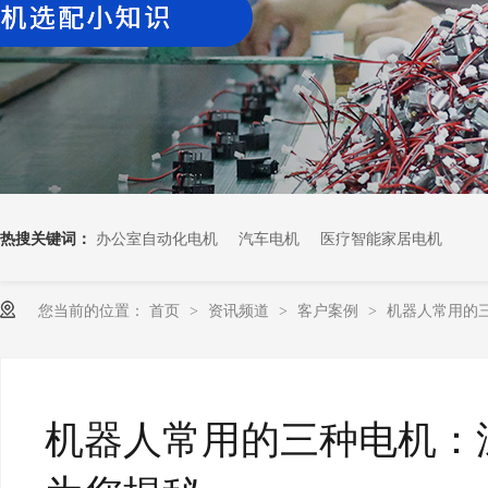
热搜关键词：
办公室自动化电机
汽车电机
医疗智能家居电机
您当前的位置：
首页
资讯频道
客户案例
机器人常用的三
>
>
>
机器人常用的三种电机