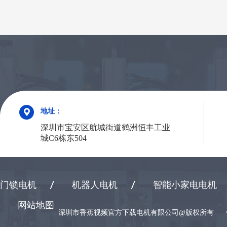
地址：
深圳市宝安区航城街道鹤洲恒丰工业
城C6栋东504
门锁电机
机器人电机
智能小家电电机
网站地图
深圳市香蕉视频官方下载电机有限公司@版权所有