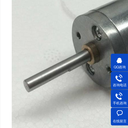
QQ咨询
咨询电话
手机咨询
在线留言