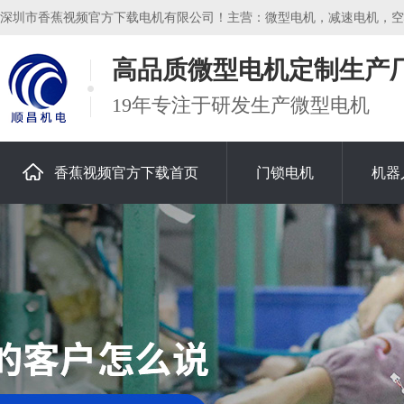
深圳市香蕉视频官方下载电机有限公司！主营：微型电机，减速电机，空心杯
高品质微型电机定制生产
19年专注于研发生产微型电机
香蕉视频官方下载首页
门锁电机
机器
关于香蕉视频官方下载