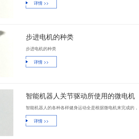
详情 >>
步进电机的种类
步进电机的种类
详情 >>
智能机器人关节驱动所使用的微电机
智能机器人的各种各样健身运动全是根据微电机来完成的，
详情 >>