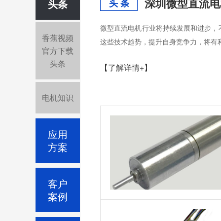
头条
头 条
微型直流电机行业将持续发展和进步，
香蕉视频
这些技术趋势，提升自身竞争力，将
官方下载
头条
【了解详情+】
电机知识
应用
方案
客户
案例