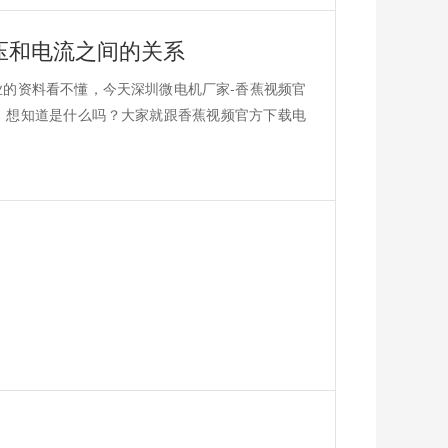
电压和电流之间的关系
业的资料看不懂，今天深圳微电机厂家-香蕉视频官
，想知道是什么吗？大家就跟香蕉视频官方下载电