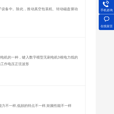
。除此，推动真空包装机、转动磁盘驱动
手机咨询
在线留言
电机的一种，键入数字模型无刷电机3根电力线的
z的工作电压正弦波形
能力不一样,低頻的特点不一样,矩频性能不一样