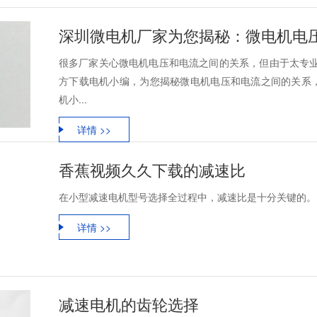
深圳微电机厂家为您揭秘：微电机
很多厂家关心微电机电压和电流之间的关系，但由于太专
方下载电机小编，为您揭秘微电机电压和电流之间的关系
机小...
详情 >>
香蕉视频久久下载的减速比
在小型减速电机型号选择全过程中，减速比是十分关键的。
详情 >>
减速电机的齿轮选择