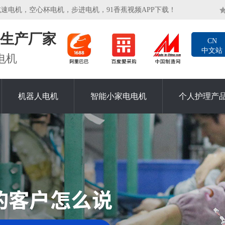
电机，空心杯电机，步进电机，91香蕉视频APP下载！
生产厂家
CN
中文站
电机
机器人电机
智能小家电电机
个人护理产