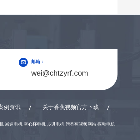
邮箱：
wei@chtzyrf.com
案例资讯
关于香蕉视频官方下载
电机 减速电机 空心杯电机 步进电机 污香蕉视频网站 振动电机