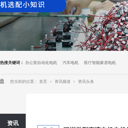
热搜关键词：
办公室自动化电机
汽车电机
医疗智能家居电机
您当前的位置：
首页
资讯频道
资讯头条
>
>
资讯