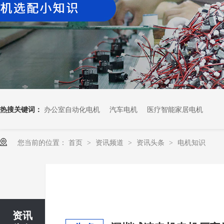
热搜关键词：
办公室自动化电机
汽车电机
医疗智能家居电机
您当前的位置：
首页
资讯频道
资讯头条
电机知识
>
>
>
资讯