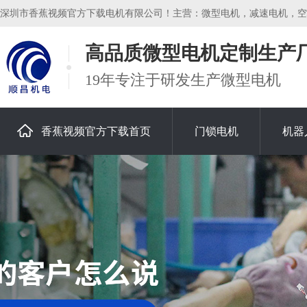
深圳市香蕉视频官方下载电机有限公司！主营：微型电机，减速电机，空心杯电机
高品质微型电机定制生产
19年专注于研发生产微型电机
香蕉视频官方下载首页
门锁电机
机器
关于香蕉视频官方下载